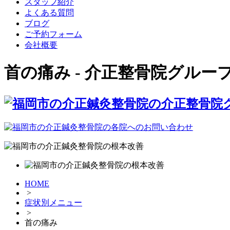
スタッフ紹介
よくある質問
ブログ
ご予約フォーム
会社概要
首の痛み - 介正整骨院グルー
HOME
>
症状別メニュー
>
首の痛み