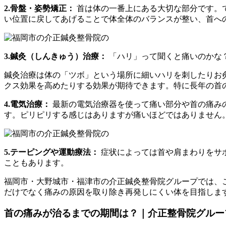
2.骨盤・姿勢矯正：
首は体の一番上にある大切な部分です。
い位置に戻してあげることで体全体のバランスが整い、首へ
3.鍼灸（しんきゅう）治療：
「ハリ」って聞くと痛いのかな
鍼灸治療は体の「ツボ」という場所に細いハリを刺したりお
クス効果を高めたりする効果が期待できます。特に長年の首
4.電気治療：
最新の電気治療器を使って痛い部分や首の痛み
す。ピリピリする感じはありますが痛いほどではありません
5.テーピングや運動療法：
症状によっては首や肩まわりをサ
こともあります。
福岡市・大野城市・福津市の介正鍼灸整骨院グループでは、
だけでなく痛みの原因を取り除き再発しにくい体を目指しま
首の痛みが治るまでの期間は？｜介正整骨院グルー