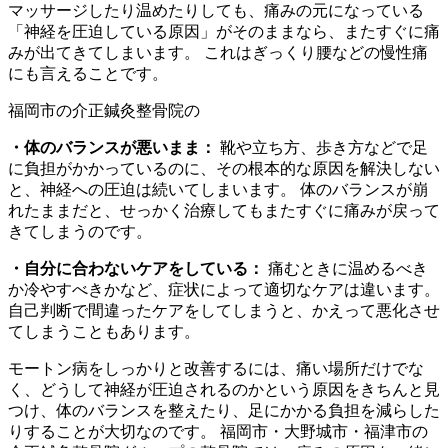
マッサージしたり温めたりしても、痛みの元になっている
「神経を圧迫している原因」がそのままなら、またすぐに痛
みが出てきてしまいます。 これはぎっくり腰などの慢性痛
にも言えることです。
・体のバランスが悪いまま：
靴や立ち方、歩き方などで足
に負担がかかっているのに、その根本的な原因を解決しない
と、神経への圧迫は続いてしまいます。 体のバランスが崩
れたままだと、せっかく治療してもまたすぐに痛みが戻って
きてしまうのです。
・自分に合わないケアをしている：
痛むときに温めるべき
か冷やすべきかなど、症状によって適切なケアは違います。
自己判断で間違ったケアをしてしまうと、かえって悪化させ
てしまうこともあります。
モートン病をしっかりと改善するには、痛い場所だけでな
く、どうして神経が圧迫されるのかという原因をきちんと見
つけ、体のバランスを整えたり、足にかかる負担を減らした
りすることが大切なのです。 福岡市・大野城市・福津市の