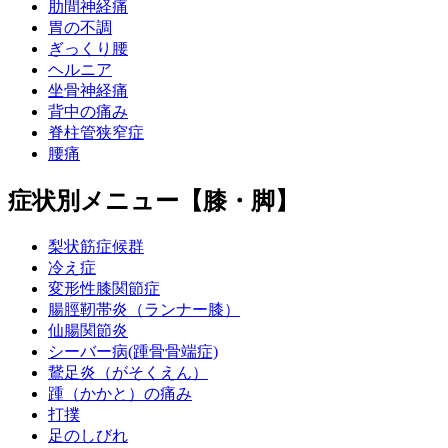
肋間神経痛
胃の不調
ぎっくり腰
ヘルニア
坐骨神経痛
背中の痛み
脊柱管狭窄症
腰痛
症状別メニュー【膝・脚】
梨状筋症候群
冷え症
変形性膝関節症
腸脛靭帯炎（ランナー膝）
仙腸関節炎
シーバー病(踵骨骨端症)
鵞足炎（がそくえん）
踵（かかと）の痛み
打撲
足のしびれ