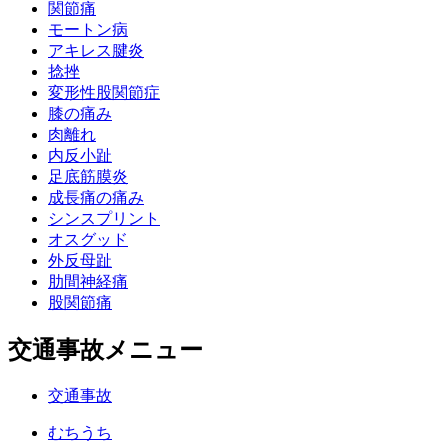
関節痛
モートン病
アキレス腱炎
捻挫
変形性股関節症
膝の痛み
肉離れ
内反小趾
足底筋膜炎
成長痛の痛み
シンスプリント
オスグッド
外反母趾
肋間神経痛
股関節痛
交通事故メニュー
交通事故
むちうち