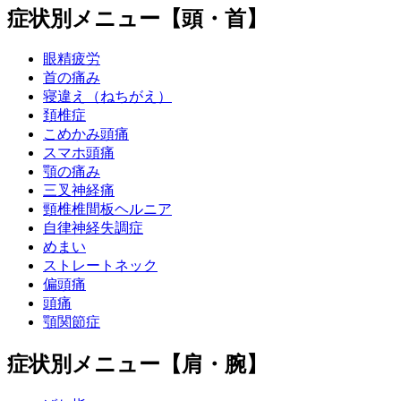
症状別メニュー【頭・首】
眼精疲労
首の痛み
寝違え（ねちがえ）
頚椎症
こめかみ頭痛
スマホ頭痛
顎の痛み
三叉神経痛
頸椎椎間板ヘルニア
自律神経失調症
めまい
ストレートネック
偏頭痛
頭痛
顎関節症
症状別メニュー【肩・腕】