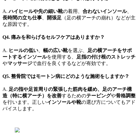
A.
ハイヒールや先の細い靴
の着用、
合わないインソール
、
長時間の立ち仕事
、
開張足
（足の横アーチの崩れ）などが主
な原因です。
Q4. 痛みを和らげるセルフケアはありますか？
A.
ヒールの低い
、
幅の広い靴
を選ぶ、
足の横アーチをサポ
ートするインソール
を使用する、
足指の付け根のストレッチ
や
マッサージ
で血行を良くするなどが有効です。
Q5. 整骨院ではモートン病にどのような施術をしますか？
A.
足の指や足首周りの緊張した筋肉を緩め、足のアーチ構
造（特に横アーチ）を改善
するための
テーピング
や
骨格調整
を行います。正しい
インソールや靴
の選び方についてもアド
バイスします。