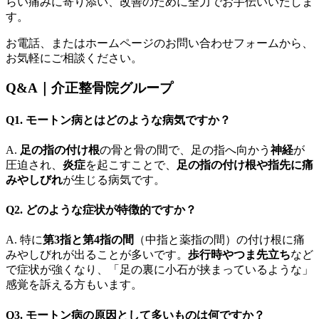
らい痛みに寄り添い、改善のために全力でお手伝いいたしま
す。
お電話、またはホームページのお問い合わせフォームから、
お気軽にご相談ください。
Q&A｜介正整骨院グループ
Q1. モートン病とはどのような病気ですか？
A.
足の指の付け根
の骨と骨の間で、足の指へ向かう
神経
が
圧迫され、
炎症
を起こすことで、
足の指の付け根や指先に痛
みやしびれ
が生じる病気です。
Q2. どのような症状が特徴的ですか？
A. 特に
第3指と第4指の間
（中指と薬指の間）の付け根に痛
みやしびれが出ることが多いです。
歩行時やつま先立ち
など
で症状が強くなり、「足の裏に小石が挟まっているような」
感覚を訴える方もいます。
Q3. モートン病の原因として多いものは何ですか？