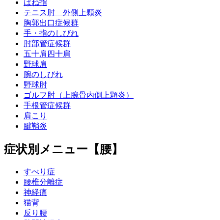
ばね指
テニス肘 外側上顆炎
胸郭出口症候群
手・指のしびれ
肘部管症候群
五十肩四十肩
野球肩
腕のしびれ
野球肘
ゴルフ肘（上腕骨内側上顆炎）
手根管症候群
肩こり
腱鞘炎
症状別メニュー【腰】
すべり症
腰椎分離症
神経痛
猫背
反り腰